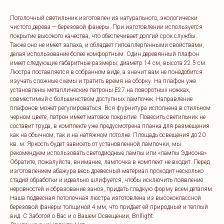
Потолочный светильник изготовлен из натурального, экологически
чистого дерева — березовой фанеры. При изготовлении используется
покрытие высокого качества, что обеспечивает долгий срок службы.
Также оно не имеет запаха, и обладает гипоаллергенными свойствами,
делая использование более комфортным. Один деревянный плафон
имеет следующие габаритные размеры: диаметр 14 см, высота 22.5 см.
Люстра поставляется в собранном виде, а значит вам не понадобится
изучать сложные схемы и тратить время на сборку. На плафон уже
установлены металлические патроны E27 на поворотных ножках,
совместимый с большинством доступных лампочек. Направление
плафонов может регулироваться. Вся фурнитура исполнена в стильном
черном цвете, патрон имеет матовое покрытие. Повесить светильник не
составит труда, в комплекте уже предусмотрена планка для размещения
как на обычном, так и на натяжном потолке. Площадь освещения до 20
кв. м. Яркость будет зависеть от установленной лампочки, мы
рекомендуем использовать светодиодные лампы или «лампы Эдисона».
Обратите, пожалуйста, внимание, лампочка в комплект не входит. Перед
изготовлением абажура весь древесный материал проходит несколько
стадий обработки и идеально шлифуется, чтобы исключить появление
неровностей и образование заноз, придать гладкую форму всем деталям.
Наша подвесная потолочная люстра изготовлена из высококлассной
березовой фанеры толщиной 4 мм, что придает ей природный и теплый
вид. C Заботой о Вас и о Вашем Освещении, Brillight.