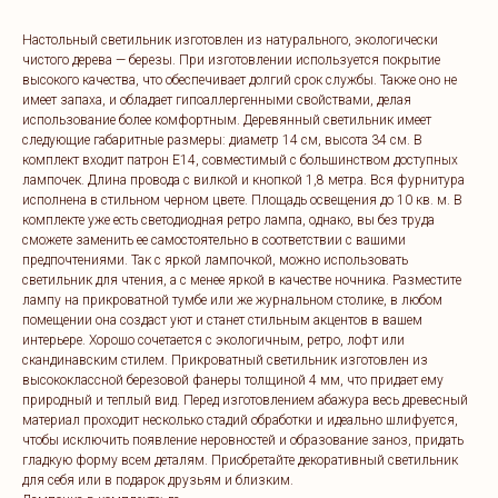
Настольный светильник изготовлен из натурального, экологически
чистого дерева — березы. При изготовлении используется покрытие
высокого качества, что обеспечивает долгий срок службы. Также оно не
имеет запаха, и обладает гипоаллергенными свойствами, делая
использование более комфортным. Деревянный светильник имеет
следующие габаритные размеры: диаметр 14 см, высота 34 см. В
комплект входит патрон E14, совместимый с большинством доступных
лампочек. Длина провода с вилкой и кнопкой 1,8 метра. Вся фурнитура
исполнена в стильном черном цвете. Площадь освещения до 10 кв. м. В
комплекте уже есть светодиодная ретро лампа, однако, вы без труда
сможете заменить ее самостоятельно в соответствии с вашими
предпочтениями. Так с яркой лампочкой, можно использовать
светильник для чтения, а с менее яркой в качестве ночника. Разместите
лампу на прикроватной тумбе или же журнальном столике, в любом
помещении она создаст уют и станет стильным акцентов в вашем
интерьере. Хорошо сочетается с экологичным, ретро, лофт или
скандинавским стилем. Прикроватный светильник изготовлен из
высококлассной березовой фанеры толщиной 4 мм, что придает ему
природный и теплый вид. Перед изготовлением абажура весь древесный
материал проходит несколько стадий обработки и идеально шлифуется,
чтобы исключить появление неровностей и образование заноз, придать
гладкую форму всем деталям. Приобретайте декоративный светильник
для себя или в подарок друзьям и близким.