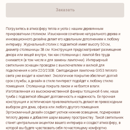
Заказать
Погрузитесь в атмосферу тепла и уюта с нашим деревянным
прикроватным столиком. Изысканное сочетание натурального дерева и
инновационного дизайна делает его идеальным дополнением к любому
интерьеру. Журнальный столик с подсветкой имеет высоту 50 см,
диаметр столешницы 38 см. Конструкция предусматривает размещение
декора или вещей внутри, так как столешница с лампой без труда
снимается (в том числе и для замены лампочки). Интерьерный
светильник оснащен проводом с выключателем и вилкой для
подключения к сети 220/230В. Светодиодная лампочка GX53 теплого
света уже входит в комплект. Экологичное покрытие обеспечит долгий
срок службы, а дизайн в стиле пинтерест подойдет к любому стилю
помещения. Столешница покрыта лаком и не боится влаги.
Изготовленная из высококачественной фанеры толщиной 6 мм, наша
тумба с подсветкой обещает долговечность и надежность. Ее прочная
конструкция и эстетическая привлекательность делают ее превосходным
выбором для дома, офиса или любого другого помещения.
Эргономичный дизайн создает уютное нижнее освещение, подчеркивая
теплоту дерева и добавляя шарм вашему пространству. Такой светильник
станет центральным акцентом вашего интерьера и создаст атмосферу, в
которой вы будете чувствовать себя по-настоящему комфортно.