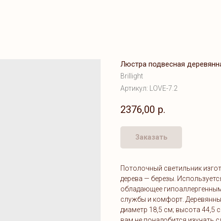
Люстра подвесная деревянная 
Brillight
Артикул:
LOVE-7.2
2376,00
р.
Заказать
Потолочный светильник изгот
дерева — березы. Используетс
обладающее гипоаллергенными
службы и комфорт. Деревянны
диаметр 18,5 см; высота 44,5 
вам не понадобится изучать с