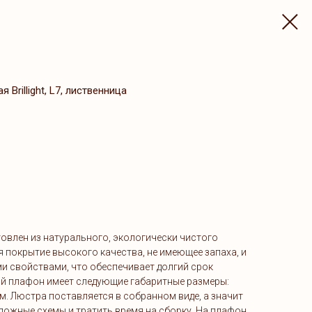
Brillight, L7, лиственница
овлен из натурального, экологически чистого
я покрытие высокого качества, не имеющее запаха, и
 свойствами, что обеспечивает долгий срок
й плафон имеет следующие габаритные размеры:
см. Люстра поставляется в собранном виде, а значит
ложные схемы и тратить время на сборку. На плафон