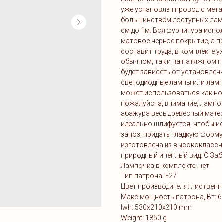
уже установлен провод с мет
большинством доступных ламп
см до 1м. Вся фурнитура испо
матовое черное покрытие, а п
составит труда, в комплекте 
обычном, так и на натяжном п
будет зависеть от установле
светодиодные лампы или лам
может использоваться как ноч
пожалуйста, внимание, лампоч
абажура весь древесный мате
идеально шлифуется, чтобы и
заноз, придать гладкую форм
изготовлена из высококлассн
природный и теплый вид. C За
Лампочка в комплекте: нет
Тип патрона: E27
Цвет производителя: листвен
Макс.мощность патрона, Вт: 6
lwh: 530x210x210 mm
Weight: 1850 g