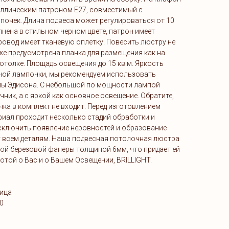
аллическим патроном E27, совместимый с
очек. Длина подвеса может регулироваться от 10
лнена в стильном черном цвете, патрон имеет
ровод имеет тканевую оплетку. Повесить люстру не
уже предусмотрена планка для размещения как на
отолке. Площадь освещения до 15 кв.м. Яркость
нной лампочки, мы рекомендуем использовать
пы Эдисона. С небольшой по мощности лампой
ник, а с яркой как основное освещение. Обратите,
ка в комплект не входит. Перед изготовлением
риал проходит несколько стадий обработки и
сключить появление неровностей и образование
у всем деталям. Наша подвесная потолочная люстра
ой березовой фанеры толщиной 6мм, что придает ей
ботой о Вас и о Вашем Освещении, BRILLIGHT.
ница
0