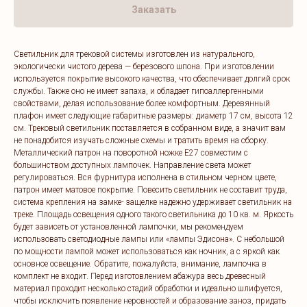
Заказать
Светильник для трековой системы изготовлен из натурального,
экологически чистого дерева — березового шпона. При изготовлении
используется покрытие высокого качества, что обеспечивает долгий срок
службы. Также оно не имеет запаха, и обладает гипоаллергенными
свойствами, делая использование более комфортным. Деревянный
плафон имеет следующие габаритные размеры: диаметр 17 см, высота 12
см. Трековый светильник поставляется в собранном виде, а значит вам
не понадобится изучать сложные схемы и тратить время на сборку.
Металлический патрон на поворотной ножке Е27 совместим с
большинством доступных лампочек. Направление света может
регулироваться. Вся фурнитура исполнена в стильном черном цвете,
патрон имеет матовое покрытие. Повесить светильник не составит труда,
система крепления на замке- защелке надежно удерживает светильник на
треке. Площадь освещения одного такого светильника до 10 кв. м. Яркость
будет зависеть от установленной лампочки, мы рекомендуем
использовать светодиодные лампы или «лампы Эдисона». С небольшой
по мощности лампой может использоваться как ночник, а с яркой как
основное освещение. Обратите, пожалуйста, внимание, лампочка в
комплект не входит. Перед изготовлением абажура весь древесный
материал проходит несколько стадий обработки и идеально шлифуется,
чтобы исключить появление неровностей и образование заноз, придать