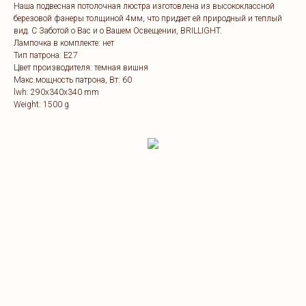
Наша подвесная потолочная люстра изготовлена из высококлассной
березовой фанеры толщиной 4мм, что придает ей природный и теплый
вид. C Заботой о Вас и о Вашем Освещении, BRILLIGHT.
Лампочка в комплекте: нет
Тип патрона: Е27
Цвет производителя: темная вишня
Макс.мощность патрона, Вт: 60
lwh: 290x340x340 mm
Weight: 1500 g