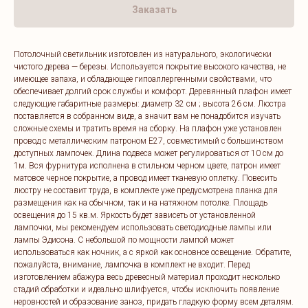
Заказать
Потолочный светильник изготовлен из натурального, экологически
чистого дерева — березы. Используется покрытие высокого качества, не
имеющее запаха, и обладающее гипоаллергенными свойствами, что
обеспечивает долгий срок службы и комфорт. Деревянный плафон имеет
следующие габаритные размеры: диаметр 32 см ; высота 26 см. Люстра
поставляется в собранном виде, а значит вам не понадобится изучать
сложные схемы и тратить время на сборку. На плафон уже установлен
провод с металлическим патроном E27, совместимый с большинством
доступных лампочек. Длина подвеса может регулироваться от 10 см до
1м. Вся фурнитура исполнена в стильном черном цвете, патрон имеет
матовое черное покрытие, а провод имеет тканевую оплетку. Повесить
люстру не составит труда, в комплекте уже предусмотрена планка для
размещения как на обычном, так и на натяжном потолке. Площадь
освещения до 15 кв.м. Яркость будет зависеть от установленной
лампочки, мы рекомендуем использовать светодиодные лампы или
лампы Эдисона. С небольшой по мощности лампой может
использоваться как ночник, а с яркой как основное освещение. Обратите,
пожалуйста, внимание, лампочка в комплект не входит. Перед
изготовлением абажура весь древесный материал проходит несколько
стадий обработки и идеально шлифуется, чтобы исключить появление
неровностей и образование заноз, придать гладкую форму всем деталям.