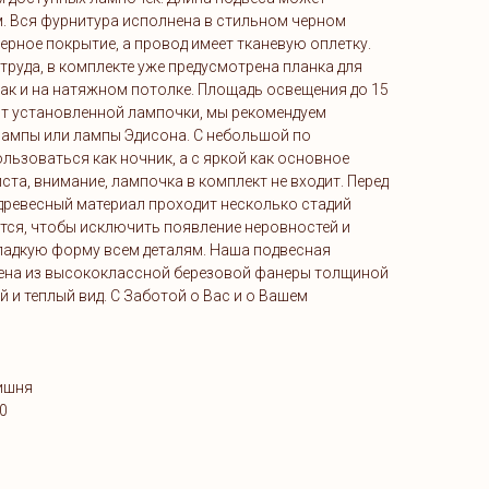
м. Вся фурнитура исполнена в стильном черном
черное покрытие, а провод имеет тканевую оплетку.
труда, в комплекте уже предусмотрена планка для
ак и на натяжном потолке. Площадь освещения до 15
 от установленной лампочки, мы рекомендуем
ампы или лампы Эдисона. С небольшой по
ьзоваться как ночник, а с яркой как основное
ста, внимание, лампочка в комплект не входит. Перед
древесный материал проходит несколько стадий
тся, чтобы исключить появление неровностей и
гладкую форму всем деталям. Наша подвесная
ена из высококлассной березовой фанеры толщиной
й и теплый вид. C Заботой о Вас и о Вашем
вишня
0