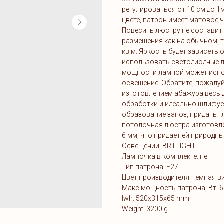
регулироваться от 10 см до 1
цвете, патрон имеет матовое 
Повесить люстру не составит 
размещения как на обычном, т
кв.м. Яркость будет зависеть
использовать светодиодные л
мощности лампой может испол
освещение. Обратите, пожалуй
изготовлением абажура весь 
обработки и идеально шлифуе
образование заноз, придать 
потолочная люстра изготовл
6 мм, что придает ей природны
Освещении, BRILLIGHT.
Лампочка в комплекте: нет
Тип патрона: Е27
Цвет производителя: темная 
Макс.мощность патрона, Вт: 6
lwh: 520x315x65 mm
Weight: 3200 g