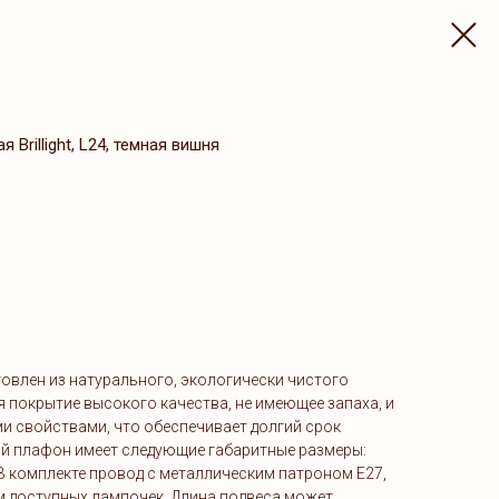
Brillight, L24, темная вишня
овлен из натурального, экологически чистого
я покрытие высокого качества, не имеющее запаха, и
 свойствами, что обеспечивает долгий срок
й плафон имеет следующие габаритные размеры:
. В комплекте провод с металлическим патроном E27,
 доступных лампочек. Длина подвеса может