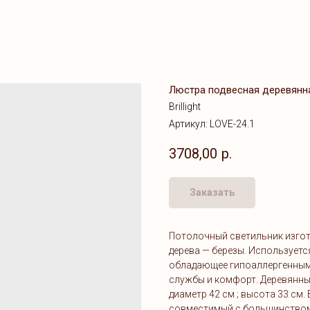
Люстра подвесная деревянная 
Brillight
Артикул:
LOVE-24.1
3708,00
р.
Заказать
Потолочный светильник изгот
дерева — березы. Используетс
обладающее гипоаллергенными
службы и комфорт. Деревянны
диаметр 42 см ; высота 33 см
совместимый с большинством