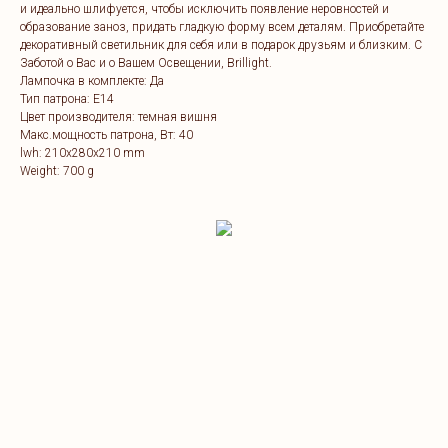
и идеально шлифуется, чтобы исключить появление неровностей и
образование заноз, придать гладкую форму всем деталям. Приобретайте
декоративный светильник для себя или в подарок друзьям и близким. C
Заботой о Вас и о Вашем Освещении, Brillight.
Лампочка в комплекте: Да
Тип патрона: E14
Цвет производителя: темная вишня
Макс.мощность патрона, Вт: 40
lwh: 210x280x210 mm
Weight: 700 g