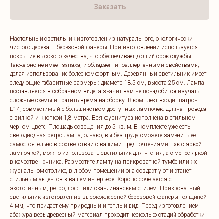
Заказать
Настольный светильник изготовлен из натурального, экологически
чистого дерева — березовой фанеры. При изготовлении используется
покрытие высокого качества, что обеспечивает долгий срок службы.
Также оно не имеет запаха, и обладает гипоаллергенными свойствами,
делая использование более комфортным. Деревянный светильник имеет
следующие габаритные размеры: диаметр 18.5 см, высота 25 см. Лампа
поставляется в собранном виде, а значит вам не понадобится изучать
сложные схемы и тратить время на сборку. В комплект входит патрон
E14, совместимый с большинством доступных лампочек. Длина провода
с вилкой и кнопкой 1,8 метра. Вся фурнитура исполнена в стильном
черном цвете. Площадь освещения до 5 кв. м. В комплекте уже есть
светодиодная ретро лампа, однако, вы без труда сможете заменить ее
самостоятельно в соответствии с вашими предпочтениями. Так с яркой
лампочкой, можно использовать светильник для чтения, а с менее яркой
в качестве ночника. Разместите лампу на прикроватной тумбе или же
журнальном столике, в любом помещении она создаст уют и станет
стильным акцентов в вашем интерьере. Хорошо сочетается с
экологичным, ретро, лофт или скандинавским стилем. Прикроватный
светильник изготовлен из высококлассной березовой фанеры толщиной
4 мм, что придает ему природный и теплый вид. Перед изготовлением
абажура весь древесный материал проходит несколько стадий обработки