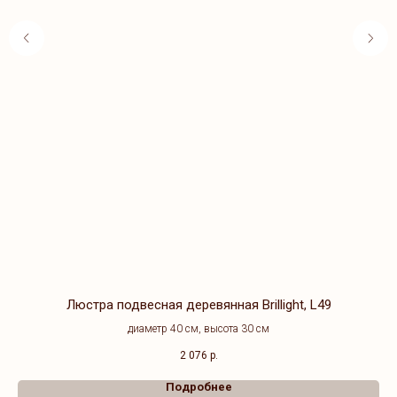
о
Люстра подвесная деревянная Brillight, L49
диаметр 40 см, высота 30 см
2 076
р.
Подробнее