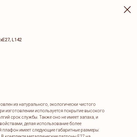
3хE27, L142
овлен из натурального, экологически чистого
При изготовлении используется покрытие высокого
лгий срок службы. Также оно не имеет запаха, и
войствами, делая использование более
й плафон имеет следующие габаритные размеры:
м. В комплекте металлические патроны E27 на