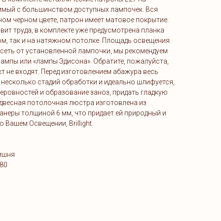
имый с большинством доступных лампочек. Вся
ом черном цвете, патрон имеет матовое покрытие.
вит труда, в комплекте уже предусмотрена планка
ом, так и на натяжном потолке. Площадь освещения
ависеть от установленной лампочки, мы рекомендуем
ампы или «лампы Эдисона». Обратите, пожалуйста,
т не входят. Перед изготовлением абажура весь
 несколько стадий обработки и идеально шлифуется,
еровностей и образование заноз, придать гладкую
двесная потолочная люстра изготовлена из
неры толщиной 6 мм, что придает ей природный и
о Вашем Освещении, Brillight.
вишня
180