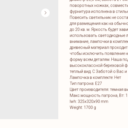
поворотных ножках, совмест
фурнитура исполнена в стильн
Повесить светильник не соста
для размещения как на обычн
до 20 кв. м. Яркость будет з
использовать светодиодные л
внимание, лампочки в комплек
древесный материал проходит
чтобы исключить появление н
форму всем деталям. Наша по
высококлассной березовой фа
теплый вид. C Заботой о Вас и 
Лампочка в комплекте: Нет
Тип патрона: E27
Цвет производителя: темная 
Макс.мощность патрона, Вт: 
lwh: 325x320x90 mm
Weight: 1700 g