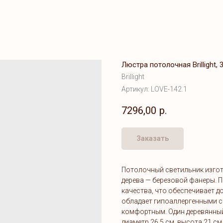
Люстра потолочная Brillight, 
Brillight
Артикул:
LOVE-142.1
7296,00
р.
Заказать
Потолочный светильник изгот
дерева — березовой фанеры. 
качества, что обеспечивает до
обладает гипоаллергенными с
комфортным. Один деревянны
диаметр 26,5 см, высота 21 с