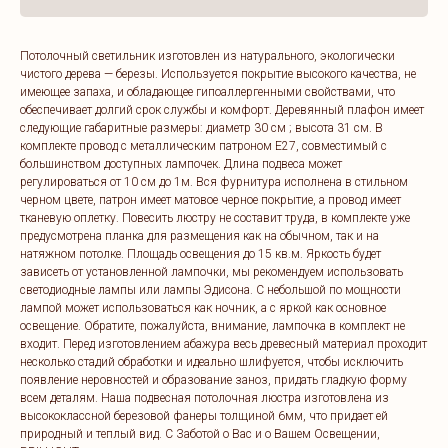
Потолочный светильник изготовлен из натурального, экологически
чистого дерева — березы. Используется покрытие высокого качества, не
имеющее запаха, и обладающее гипоаллергенными свойствами, что
обеспечивает долгий срок службы и комфорт. Деревянный плафон имеет
следующие габаритные размеры: диаметр 30 см ; высота 31 см. В
комплекте провод с металлическим патроном E27, совместимый с
большинством доступных лампочек. Длина подвеса может
регулироваться от 10 см до 1м. Вся фурнитура исполнена в стильном
черном цвете, патрон имеет матовое черное покрытие, а провод имеет
тканевую оплетку. Повесить люстру не составит труда, в комплекте уже
предусмотрена планка для размещения как на обычном, так и на
натяжном потолке. Площадь освещения до 15 кв.м. Яркость будет
зависеть от установленной лампочки, мы рекомендуем использовать
светодиодные лампы или лампы Эдисона. С небольшой по мощности
лампой может использоваться как ночник, а с яркой как основное
освещение. Обратите, пожалуйста, внимание, лампочка в комплект не
входит. Перед изготовлением абажура весь древесный материал проходит
несколько стадий обработки и идеально шлифуется, чтобы исключить
появление неровностей и образование заноз, придать гладкую форму
всем деталям. Наша подвесная потолочная люстра изготовлена из
высококлассной березовой фанеры толщиной 6мм, что придает ей
природный и теплый вид. C Заботой о Вас и о Вашем Освещении,