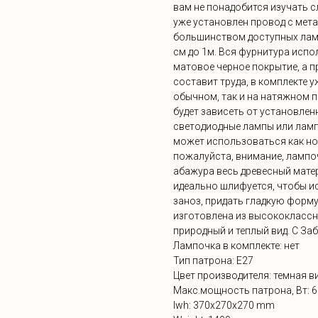
вам не понадобится изучать с
уже установлен провод с мет
большинством доступных ламп
см до 1м. Вся фурнитура испо
матовое черное покрытие, а п
составит труда, в комплекте 
обычном, так и на натяжном п
будет зависеть от установле
светодиодные лампы или лам
может использоваться как ноч
пожалуйста, внимание, лампоч
абажура весь древесный мате
идеально шлифуется, чтобы и
заноз, придать гладкую форм
изготовлена из высококлассн
природный и теплый вид. C За
Лампочка в комплекте: нет
Тип патрона: Е27
Цвет производителя: темная 
Макс.мощность патрона, Вт: 6
lwh: 370x270x270 mm