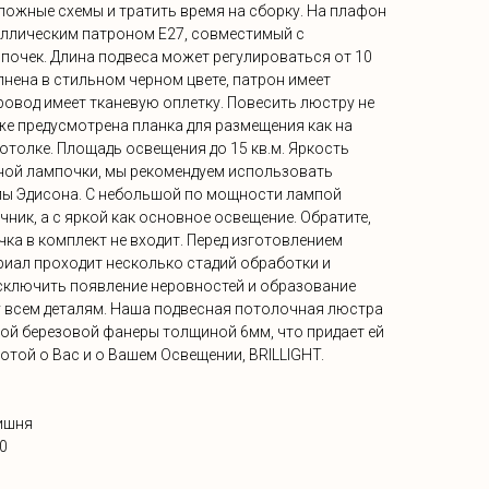
ложные схемы и тратить время на сборку. На плафон
аллическим патроном E27, совместимый с
очек. Длина подвеса может регулироваться от 10
лнена в стильном черном цвете, патрон имеет
ровод имеет тканевую оплетку. Повесить люстру не
уже предусмотрена планка для размещения как на
отолке. Площадь освещения до 15 кв.м. Яркость
нной лампочки, мы рекомендуем использовать
пы Эдисона. С небольшой по мощности лампой
ник, а с яркой как основное освещение. Обратите,
ка в комплект не входит. Перед изготовлением
риал проходит несколько стадий обработки и
сключить появление неровностей и образование
у всем деталям. Наша подвесная потолочная люстра
ой березовой фанеры толщиной 6мм, что придает ей
ботой о Вас и о Вашем Освещении, BRILLIGHT.
вишня
0