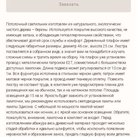
Заказать
Потолочный светильник изготовлен из натурального, экологически
чистого дерева — березы. Используется покрытие высокого качества, не
имеющее запаха, и обладающее гипоаллергенными свойствами, что
обеспечивает долгий срок службы и комфорт. Деревянный плафон имеет
следующие габаритные размеры: диаметр 46 см ; высота 25 см. Люстра
поставляется в собранном виде, а значит вам не понадобится изучать
сложные схемы и тратить время на сборку. На плафон уже установлен
провод с металлическим патроном E27, совместимый с большинством
доступных лампочек. Длина подвеса может регулироваться от 10 см до
1м. Вся фурнитура исполнена в стильном черном цвете, патрон имеет
матовое черное покрытие, а провод имеет тканевую оплетку. Повесить
люстру не составит труда, в комплекте уже предусмотрена планка для
размещения как на обычном, так и на натяжном потолке. Площадь
освещения до 15 кв.м. Яркость будет зависеть от установленной
лампочки, мы рекомендуем использовать светодиодные лампы или
лампы Эдисона. С небольшой по мощности лампой может
использоваться как ночник, а с яркой как основное освещение. Обратите,
пожалуйста, внимание, лампочка в комплект не входит. Перед
изготовлением абажура весь древесный материал проходит несколько
стадий обработки и идеально шлифуется, чтобы исключить появление
неровностей и образование заноз, придать гладкую форму всем деталям.