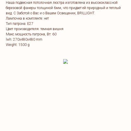
Наша подвесная потолочная люстра изготовлена из высококлассной
березовой фанеры толщиной 6мм, что придает ей природный и теплый
вид. C Заботой о Вас и о Вашем Освещении, BRILLIGHT.
Лампочка в комплекте: нет
Тип патрона: Е27
Цвет производителя: темная вишня
Макс.мощность патрона, Вт: 60
lwh: 270x480x480 mm
Weight: 1500 g