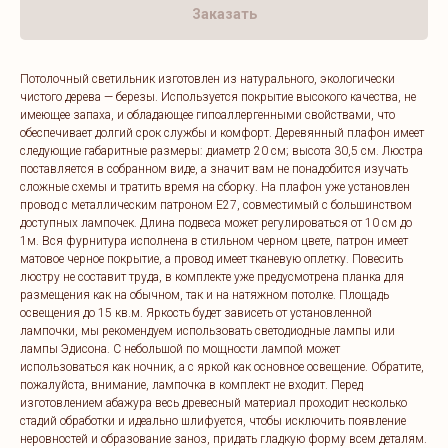
Заказать
Потолочный светильник изготовлен из натурального, экологически
чистого дерева — березы. Используется покрытие высокого качества, не
имеющее запаха, и обладающее гипоаллергенными свойствами, что
обеспечивает долгий срок службы и комфорт. Деревянный плафон имеет
следующие габаритные размеры: диаметр 20 см; высота 30,5 см. Люстра
поставляется в собранном виде, а значит вам не понадобится изучать
сложные схемы и тратить время на сборку. На плафон уже установлен
провод с металлическим патроном E27, совместимый с большинством
доступных лампочек. Длина подвеса может регулироваться от 10 см до
1м. Вся фурнитура исполнена в стильном черном цвете, патрон имеет
матовое черное покрытие, а провод имеет тканевую оплетку. Повесить
люстру не составит труда, в комплекте уже предусмотрена планка для
размещения как на обычном, так и на натяжном потолке. Площадь
освещения до 15 кв.м. Яркость будет зависеть от установленной
лампочки, мы рекомендуем использовать светодиодные лампы или
лампы Эдисона. С небольшой по мощности лампой может
использоваться как ночник, а с яркой как основное освещение. Обратите,
пожалуйста, внимание, лампочка в комплект не входит. Перед
изготовлением абажура весь древесный материал проходит несколько
стадий обработки и идеально шлифуется, чтобы исключить появление
неровностей и образование заноз, придать гладкую форму всем деталям.