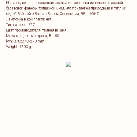
Наша подвесная потолочная люстра изготовлена из высококлассной
березовой фанеры толщиной 6мм, что придает ей природный и теплый
вид. C Заботой о Вас и о Вашем Освещении, BRILLIGHT.
Лампочка в комплекте: нет
Тип патрона: Е27
Цвет производителя: темная вишня
Макс.мощность патрона, Вт: 60
lwh: 370x270x270 mm
Weight: 1200 g